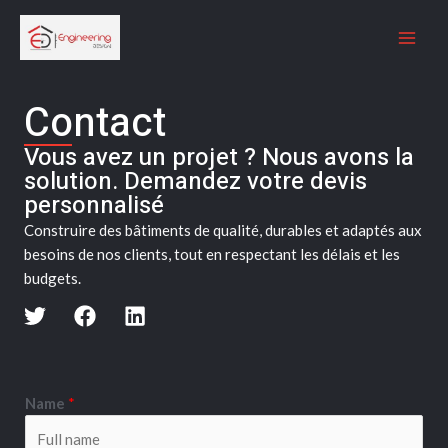
Aller
MAI
au
ME
contenu
Contact
Vous avez un projet ? Nous avons la
solution. Demandez votre devis
personnalisé
Construire des bâtiments de qualité, durables et adaptés aux
besoins de nos clients, tout en respectant les délais et les
budgets.
T
F
L
w
a
i
i
c
n
t
e
k
t
b
e
Name
*
e
o
d
r
o
i